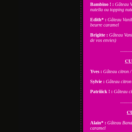
Bambino ! :
Gâteau V
nutella ou topping nute
Edith* :
Gâteau Vanil
beurre caramel
Brigitte :
Gâteau Vanil
de vos envies)
..........
CU
Yves :
Gâteau citron /
Sylvie :
Gâteau citron
Patriiick ! :
Gâteau ci
..........
C
Alain* :
Gâteau Banan
caramel