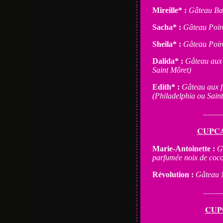
Mireille* :
Gâteau Ban
Sacha* :
Gâteau Poire
Sheila* :
Gâteau Poir
Dalida* :
Gâteau aux 
Saint Môret)
Edith* :
Gâteau aux f
(Philadelphia ou Sain
..........
CUPCA
Marie-Antoinette :
G
parfumée noix de coc
Révolution :
Gâteau N
..........
CUP