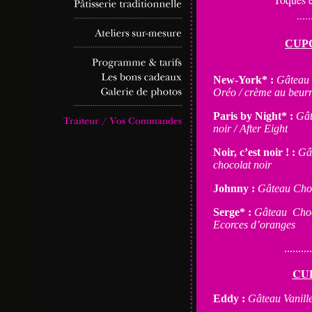
.....
CUP
New-York* :
Gâteau 
Oréo / crème au beurr
Paris by Night* :
Gât
noir / After Eight
Noir, c’est noir ! :
Gât
chocolat noir
Johnny :
Gâteau Choco
Serge* :
Gâteau Choco
Ecorces d’oranges
..........
CU
Eddy :
Gâteau Vanill